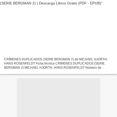
CRÍMENES DUPLICADOS (SERIE BERGMAN 2) de MICHAEL HJORTH,
HANS ROSENFELDT Ficha técnica CRÍMENES DUPLICADOS (SERIE
BERGMAN 2) MICHAEL HJORTH, HANS ROSENFELDT Número de
páginas: 624 Idioma: CASTELLANO Formatos: Pdf, ePub, MOBI, FB2 ISBN:
9788408159629 Editorial:...