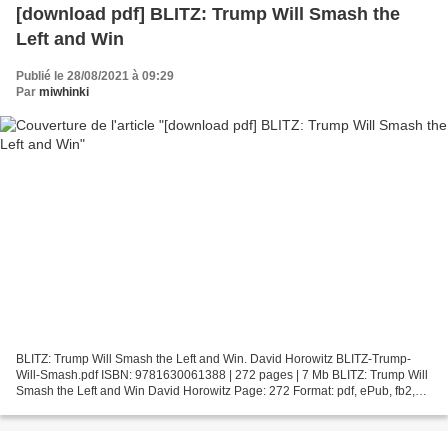
[download pdf] BLITZ: Trump Will Smash the
Left and Win
Publié le 28/08/2021 à 09:29
Par
miwhinki
BLITZ: Trump Will Smash the Left and Win. David Horowitz BLITZ-Trump-
Will-Smash.pdf ISBN: 9781630061388 | 272 pages | 7 Mb BLITZ: Trump Will
Smash the Left and Win David Horowitz Page: 272 Format: pdf, ePub, fb2,
mobi ISBN: 9781630061388 Publisher: Humanix...