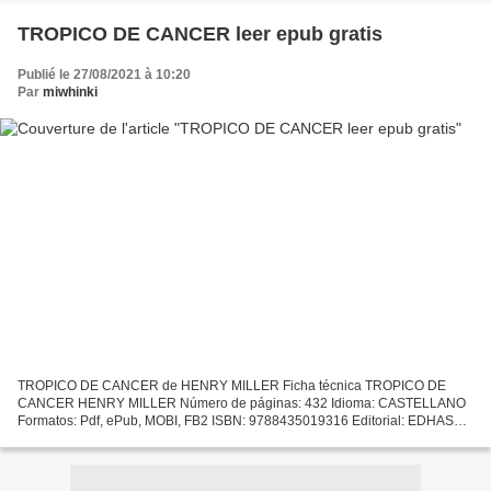
TROPICO DE CANCER leer epub gratis
Publié le 27/08/2021 à 10:20
Par
miwhinki
TROPICO DE CANCER de HENRY MILLER Ficha técnica TROPICO DE
CANCER HENRY MILLER Número de páginas: 432 Idioma: CASTELLANO
Formatos: Pdf, ePub, MOBI, FB2 ISBN: 9788435019316 Editorial: EDHASA
Año de edición: 2011 Descargar eBook gratis Descarga gratuita...