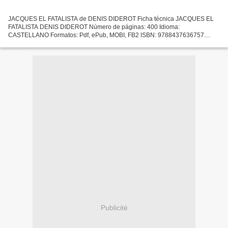
JACQUES EL FATALISTA de DENIS DIDEROT Ficha técnica JACQUES EL
FATALISTA DENIS DIDEROT Número de páginas: 400 Idioma:
CASTELLANO Formatos: Pdf, ePub, MOBI, FB2 ISBN: 9788437636757
Editorial: CATEDRA Año de edición: 2017 Descargar eBook gratis
Descargas...
Publicité