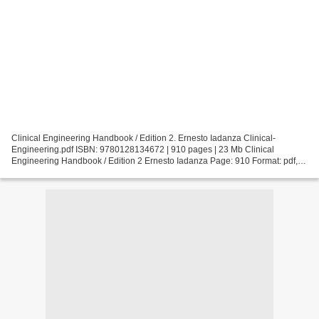
Clinical Engineering Handbook / Edition 2. Ernesto Iadanza Clinical-
Engineering.pdf ISBN: 9780128134672 | 910 pages | 23 Mb Clinical
Engineering Handbook / Edition 2 Ernesto Iadanza Page: 910 Format: pdf,
ePub, fb2, mobi ISBN: 9780128134672 Publisher:...