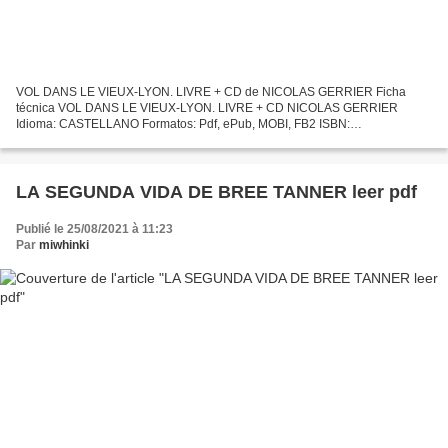
VOL DANS LE VIEUX-LYON. LIVRE + CD de NICOLAS GERRIER Ficha
técnica VOL DANS LE VIEUX-LYON. LIVRE + CD NICOLAS GERRIER
Idioma: CASTELLANO Formatos: Pdf, ePub, MOBI, FB2 ISBN:
9788853010285 Editorial: CIDEB Año de edición: 2017 Descargar eBook
gratis Descargar...
LA SEGUNDA VIDA DE BREE TANNER leer pdf
Publié le 25/08/2021 à 11:23
Par
miwhinki